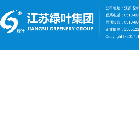
公司地址：江苏省海
联系电话：0513-88
固话传真：0513-888
企业邮箱：150512268
Copyright © 