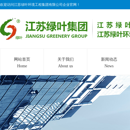
欢迎访问江苏绿叶环境工程集团有限公司企业官网！
网站首页
关于我们
新闻动态
Home
About us
News