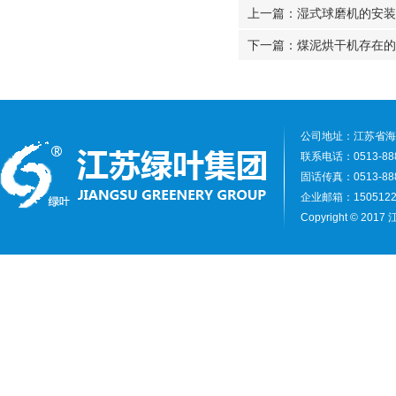
上一篇：湿式球磨机的安装
下一篇：煤泥烘干机存在的
公司地址：江苏省海
联系电话：0513-88
固话传真：0513-888
企业邮箱：150512268
Copyright © 