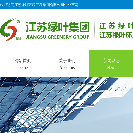
欢迎访问江苏绿叶环境工程集团有限公司企业官网！
网站首页
关于我们
新闻动态
Home
About us
News