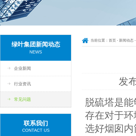
当前位置：
首页
- 新闻动态 
绿叶集团新闻动态
NEWS
企业新闻
发布
行业资讯
常见问题
脱硫塔是能
存在对于环
联系我们
选好烟囱内
CONTACT US